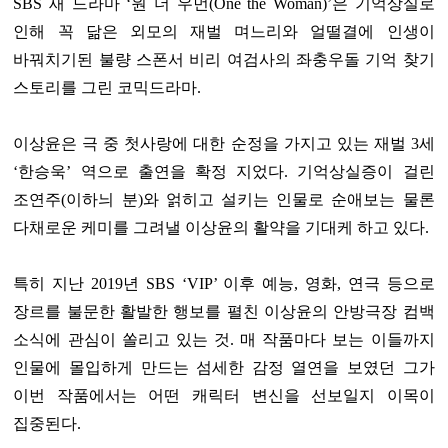
SBS 새 드라마 ‘원 더 우먼(One the Woman)’은 기억상실로
인해 꼭 닮은 외모의 재벌 며느리와 얼떨결에 인생이
바꿔치기된 불량 스폰서 비리 여검사의 좌충우돌 기억 찾기
스토리를 그린 코믹드라마.
이상윤은 극 중 첫사랑에 대한 순정을 가지고 있는 재벌 3세
‘한승욱’ 역으로 출연을 확정 지었다. 기억상실증이 걸린
조연주(이하늬 분)와 얽히고 설키는 인물로 순애보는 물론
다채로운 케미를 그려낼 이상윤의 활약을 기대케 하고 있다.
특히 지난 2019년 SBS ‘VIP’ 이후 예능, 영화, 연극 등으로
장르를 불문한 활발한 행보를 펼친 이상윤의 안방극장 컴백
소식에 관심이 쏠리고 있는 것. 매 작품마다 보는 이들까지
인물에 몰입하게 만드는 섬세한 감정 열연을 보였던 그가
이번 작품에서는 어떤 캐릭터 변신을 선보일지 이목이
집중된다.