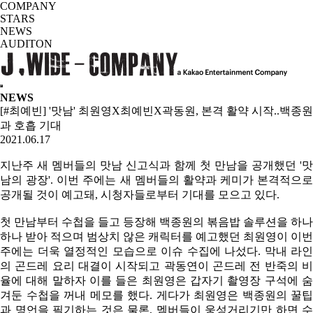
COMPANY
STARS
NEWS
AUDITON
NEWS
[#최예빈] '맛남' 최원영X최예빈X곽동원, 본격 활약 시작..백종원
과 호흡 기대
2021.06.17
지난주 새 멤버들의 맛남 신고식과 함께 첫 만남을 공개했던 '맛
남의 광장'. 이번 주에는 새 멤버들의 활약과 케미가 본격적으로
공개될 것이 예고돼, 시청자들로부터 기대를 모으고 있다.
첫 만남부터 수첩을 들고 등장해 백종원의 볶음밥 솔루션을 하나
하나 받아 적으며 범상치 않은 캐릭터를 예고했던 최원영이 이번
주에는 더욱 열정적인 모습으로 이슈 수집에 나섰다. 막내 라인
의 곤드레 요리 대결이 시작되고 곽동연이 곤드레 전 반죽의 비
율에 대해 말하자 이를 들은 최원영은 갑자기 촬영장 구석에 숨
겨둔 수첩을 꺼내 메모를 했다. 게다가 최원영은 백종원의 꿀팁
과 명언을 필기하는 것은 물론, 멤버들이 웅성거리기만 하면 수