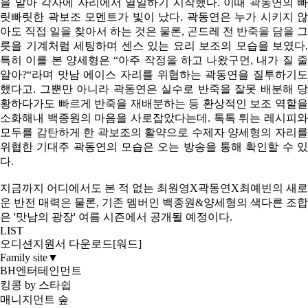
을 맡아 각자에 자리에서 열일하기 시작했다. 이때 곽동연의 빠
릿빠릿한 곽보조 모멘트가 빛이 났다. 곽동연은 누가 시키지 않
아도 직접 일을 찾아서 하는 것은 물론, 곤드레 전 반죽을 담을 그
릇을 기계처럼 세팅하며 센스 있는 요리 보조의 모습을 보였다.
특히 이를 본 양세형은 “아주 작정을 하고 나왔구먼, 내가 질 줄
알아?“라며 맛남 에이스 자리를 위협하는 곽동연을 질투하기도
했다고. 그뿐만 아니라 곽동연은 실수로 반죽을 잘못 배분해 당
황하다가도 빠르게 반죽을 재배분하는 등 환상적인 보조 역할을
소화해내 백종원의 마음을 사로잡았다는데. 톡톡 튀는 레시피와
모두를 감탄하게 한 곽보조의 활약으로 수제자 양세형의 자리를
위협한 기대주 곽동연의 모습은 오는 방송을 통해 확인할 수 있
다.
지금까지 어디에서도 본 적 없는 최원영X곽동연X최예빈의 새로
운 반전 매력은 물론, 기존 멤버인 백종원&양세형의 색다른 조합
은 '맛남의 광장' 여름 시즌에서 공개될 예정이다.
LIST
오디션지원서 다운로드[워드]
Family site
▼
BH엔터테인먼트
킹콩 by 스타쉽
매니지먼트 숲