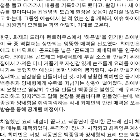
첩을 들고 다가가서 내용을 기록하기도 했다고. 촬영 내내 새 이
슈를 찾아다니는 최원영의 모습에 현장은 웃음이 끊이질 않았다
고 하는데. 그동안 예능에서 본 적 없는 신흥 캐릭터, 이슈 하이에
나 최원영의 모멘트는 과연 어떨지, 기대를 모은다.
한편, 화제의 드라마 펜트하우스에서 ‘하은별’을 연기한 최예빈
이 극 중 역할과는 상반되는 엉뚱한 매력을 선보였다. 최예빈은
에그 베네딕트에 곤드레를 넣은 ‘곤드레그 베네딕트’를 연구해
왔다. 최예빈은 곤드레그 베네딕트에 뿌릴 소스를 만들기 위해
집에서 가져온 미니 거품기로 자신감 있게 순조롭게 요리를 이어
나가는 듯했지만 예상치 못한 난관에 봉착했다. 수란 만들기에
실패하고 달걀탕을 만들어버린 것. 이에 당황한 최예빈은 급기야
백종원과 양세형에게 수란을 떠넘기는 상황이 벌어졌다. 최예빈
의 요청으로 열심히 수란을 만들던 백종원은 불현듯 ”왜 우리가
요리하고 있지?“라고 말해 현장을 웃음바다로 만들었다는데. 백
종원과 양세형을 쥐락펴락하는 막내 최예빈의 반전 매력은 오는
방송을 통해 공개될 예정이다.
치열했던 요리 대결이 끝나고, 곽동연이 준비한 곤드레 전이 체
험 메뉴로 채택되었다. 본격적인 장사가 시작되고 최원영은 계산
대, 최예빈은 서빙, 곽동연은 백종원과 양세형의 요리 보조 역할