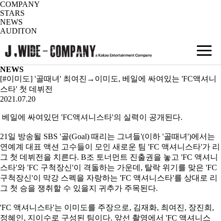
COMPANY
STARS
NEWS
AUDITON
NEWS
[#이미도] '골때녀' 최여진→이미도, 베일에 싸여있는 'FC액셔니
스타' 첫 데뷔전
2021.07.20
베일에 싸여있던 'FC액셔니스타'의 실력이 공개된다.
21일 방송될 SBS '골(Goal) 때리는 그녀들'(이하 '골때녀')에서는
연예계 대표 액션 고수들이 모인 새로운 팀 'FC 액셔니스타'가 리
그 첫 데뷔전을 치른다. B조 토너먼트 진출권을 놓고 'FC 액셔니
스타'와 'FC 구척장신'이 격돌하는 가운데, 탈락 위기를 맞은 'FC
구척장신'이 막강 스펙을 자랑하는 'FC 액셔니스타'를 상대로 리
그 첫 승을 쟁취할 수 있을지 귀추가 주목된다.
'FC 액셔니스타'는 이미도를 주장으로, 김재화, 최여진, 장진희,
정혜인, 지이수로 구성된 팀이다. 앞선 촬영에서 'FC 액셔니스