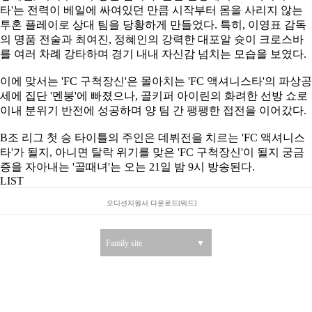
타'는 전력이 베일에 싸여있던 만큼 시작부터 몸을 사리지 않는
투혼 플레이로 상대 팀을 당황하게 만들었다. 특히, 이영표 감독
의 명품 전술과 최여진, 정혜인의 강력한 대포알 슛이 크로스바
를 여러 차례 강타하며 경기 내내 자신감 넘치는 모습을 보였다.
이에 맞서는 'FC 구척장신'은 몰아치는 'FC 액셔니스타'의 파상공
세에 집단 '멘붕'에 빠졌으나, 골키퍼 아이린의 화려한 선방 쇼로
이내 분위기 반전에 성공하며 양 팀 간 팽팽한 접전을 이어갔다.
B조 리그 첫 승 타이틀의 주인은 데뷔전을 치르는 'FC 액셔니스
타'가 될지, 아니면 탈락 위기를 맞은 'FC 구척장신'이 될지 궁금
증을 자아내는 '골때녀'는 오는 21일 밤 9시 방송된다.
LIST
오디션지원서 다운로드[워드]
Family site
▼