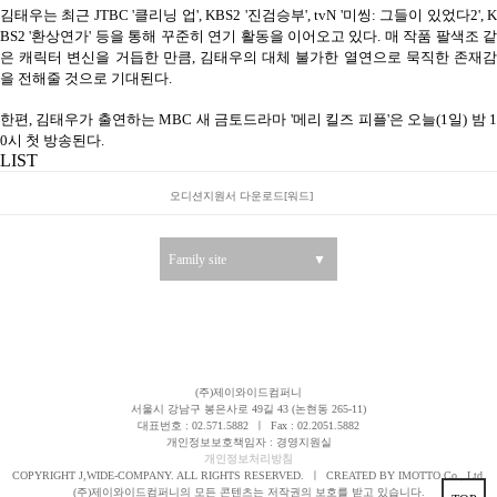
김태우는 최근 JTBC '클리닝 업', KBS2 '진검승부', tvN '미씽: 그들이 있었다2', K
BS2 '환상연가' 등을 통해 꾸준히 연기 활동을 이어오고 있다. 매 작품 팔색조 같
은 캐릭터 변신을 거듭한 만큼, 김태우의 대체 불가한 열연으로 묵직한 존재감
을 전해줄 것으로 기대된다.
한편, 김태우가 출연하는 MBC 새 금토드라마 '메리 킬즈 피플'은 오늘(1일) 밤 1
0시 첫 방송된다.
LIST
오디션지원서 다운로드[워드]
Family site
▼
(주)제이와이드컴퍼니
서울시 강남구 봉은사로 49길 43 (논현동 265-11)
대표번호 : 02.571.5882
ㅣ
Fax : 02.2051.5882
개인정보보호책임자 : 경영지원실
개인정보처리방침
COPYRIGHT J,WIDE-COMPANY. ALL RIGHTS RESERVED.
ㅣ
CREATED BY IMOTTO Co., Ltd.
(주)제이와이드컴퍼니의 모든 콘텐츠는 저작권의 보호를 받고 있습니다.