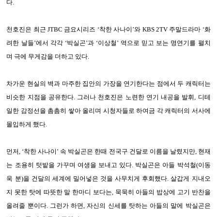
다.
천호진은 최근 JTBC 금요시리즈 ‘착한 사나이’와 KBS 2TV 주말드라마 ‘화
려한 날들’에서 각각 ‘박실곤’과 ‘이상철’ 역으로 믿고 보는 명연기를 펼치
며 극에 무게감을 더하고 있다.
차가운 현실의 벽과 마주한 집안의 가장을 연기한다는 점에서 두 캐릭터는
비슷한 지점을 공유한다. 그러나 천호진은 노련한 연기 내공을 발휘, 디테
일한 감정선을 촘촘히 쌓아 올리며 시청자들로 하여금 각 캐릭터의 서사에
몰입하게 했다.
먼저, ‘착한 사나이’ 속 박실곤은 한때 전국구 건달로 이름을 날렸지만, 현재
는 조용히 텃밭을 가꾸며 여생을 보내고 있다. 박실곤은 아들 박석철(이동
욱 분)을 건달의 세계에 밀어넣은 것을 사무치게 후회했다. 살갑게 지내오
지 못한 탓에 따뜻한 말 한마디 보다는, 묵묵히 아들의 밥상에 고기 반찬을
올려줄 뿐이다. 그런가 하면, 자신의 신세를 탓하는 아들의 말에 박실곤은