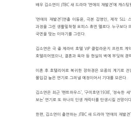
배우 김소연이 JTBC 새 드라마 ‘연애의 재발견’에 캐스팅
‘연애의 재발견’(연출 이동윤, 극본 김영인, 제작 S
과정을 그린 생활밀착형 오피스 휴먼 멜로다. 누구보다 
국면을 맞는 이야기를 그린다.
김소연은 극 중 제라비 호텔 VIP 클럽라운지 프런트 계
호텔리어였으나, 결혼과 육아 등 현실의 벽에 부딪혀 경
이혼 후 호텔리어로 복귀한 장하경은 모종의 계기로 전남
몰입감 높은 연기로 그려낼 예정이어서 기대를 모은다.
김소연은 최근 ‘펜트하우스’, ‘구미호뎐1938’, ‘정숙
보는’ 연기로 또 하나의 인생 캐릭터를 탄생시킬 전망이다
한편, 김소연이 출연하는 JTBC 새 드라마 ‘연애의 재발견