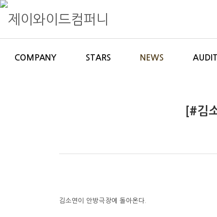
제이와이드컴퍼니
종합 엔터테인먼트 제이와이드컴퍼니 Official website
COMPANY
STARS
NEWS
AUDI
[#김
김소연이 안방극장에 돌아온다.