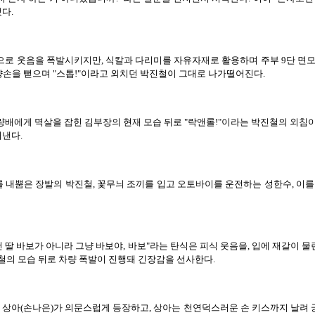
다.
로 웃음을 폭발시키지만, 식칼과 다리미를 자유자재로 활용하며 주부 9단 면모
양손을 뻗으며 "스톱!"이라고 외치던 박진철이 그대로 나가떨어진다.
배에게 멱살을 잡힌 김부장의 현재 모습 뒤로 "락앤롤!"이라는 박진철의 외침
낸다.
를 내뿜은 장발의 박진철, 꽃무늬 조끼를 입고 오토바이를 운전하는 성한수, 이를
건 딸 바보가 아니라 그냥 바보야, 바보"라는 탄식은 피식 웃음을, 입에 재갈이
철의 모습 뒤로 차량 폭발이 진행돼 긴장감을 선사한다.
상아(손나은)가 의문스럽게 등장하고, 상아는 천연덕스러운 손 키스까지 날려 