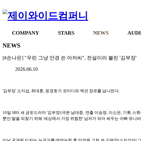
제이와이드컴퍼니
종합 엔터테인먼트 제이와이드컴퍼니 Official website
COMPANY
STARS
NEWS
AUD
NEWS
[#손나은] "우린 그냥 안경 쓴 아저씨", 전설이라 불린 '김부장'
2026.06.10
'김부장' 소지섭, 최대훈, 윤경호가 코미디와 액션 장르를 넘나든다.
10일 SBS 새 금토드라마 '김부장'(극본 남대중, 연출 이승영, 이소은, 기획 
뿐인 딸을 되찾기 위해 '세상에서 가장 위험한' 남자가 되어 싸우는 아빠 유니버
이날 공개된 티저는 누군가를 때려눕힌 후 안경을 고쳐 쓴 김부장(소지섭)이 "저