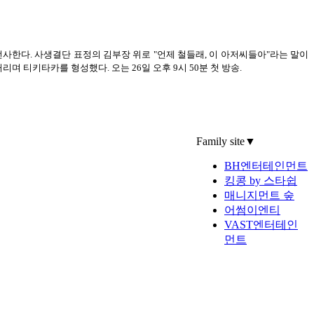
선사한다. 사생결단 표정의 김부장 위로 "언제 철들래, 이 아저씨들아"라는 말이
 티키타카를 형성했다. 오는 26일 오후 9시 50분 첫 방송.
Family site
▼
BH엔터테인먼트
킹콩 by 스타쉽
매니지먼트 숲
어썸이엔티
VAST엔터테인
먼트