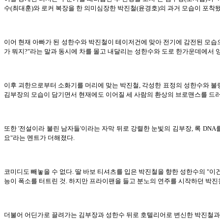
수(최대훈)와 로커 복장을 한 의미심장한 박진철(윤경호)의 과거 모습이 포착됐
이어 현재 아빠가 된 성한수와 박진철이 테이저건에 맞아 전기에 감전된 모습으
가 뭐지?"라는 말과 동시에 차를 몰고 내달리는 성한수와 도로 한가운데에서 
이후 괴한으로부터 소화기를 머리에 맞는 박진철, 각성한 표정의 성한수와 불량
김부장의 모습이 담기면서 현재에도 이어질 세 사람의 환상의 브로맨스를 드러
또한 '전설이라 불린 남자들'이라는 자막 뒤로 강렬한 눈빛의 김부장, 록 DNA
요"라는 멘트가 더해졌다.
코미디도 빼놓을 수 없다. 딸 바보 티셔츠를 입은 박진철을 향한 성한수의 "이
능이 폭소를 터트린 것. 하지만 프라이팬을 들고 분노의 연주를 시작하던 박진
더불어 어딘가로 끌려가는 김부장과 성한수 뒤로 호텔리어로 변신한 박진철과 