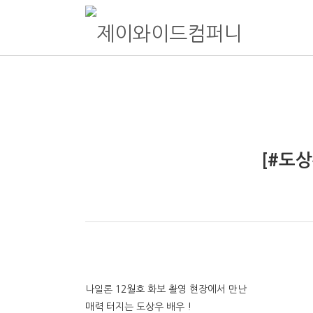
제이와이드컴퍼니
종합 엔터테인먼트 제이와이드컴퍼니 Official website
[#도
나일론 12월호 화보 촬영 현장에서 만난
매력 터지는 도상우 배우 !