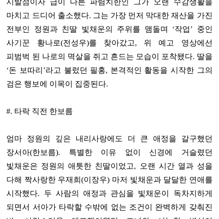
시발점이자 급이 다른 파렴치한인 그가 오랜 수감생활을
마치고 드디어 출소했다. 그는 가장 먼저 막대한 재산을 가진
전부인 정원과 친딸 빛채운의 주위를 맴돌며 ‘작업’ 중인
사기꾼 황나로(전성우)를 찾아갔고, 위 예고 영상에선
피범벅 된 나로의 멱살을 쥐고 흔드는 모습이 포착됐다. 딸을
‘돈 보따리’라고 불렀던 필홍, 본격적인 활동을 시작한 그의
검은 행보에 이목이 집중된다.
#. 타락 직전 한보름
엄마 정원의 깊은 내리사랑에도 더 큰 애정을 갈구했던
장서아(한보름). 특별한 이유 없이 신경에 거슬렸던
빛채운은 정원의 애틋한 친딸이었고, 오랜 시간 열과 성을
다해 짝사랑한 우재희(이장우) 마저 빛채운과 달달한 연애를
시작했다. 두 사람의 애정과 관심을 빛채운이 독차지하게
되면서 서아가 타락할 수밖에 없는 조건이 완벽하게 갖춰진