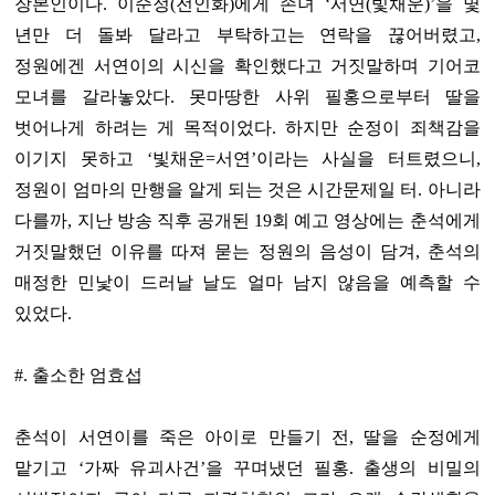
장본인이다. 이순정(전인화)에게 손녀 ‘서연(빛채운)’을 몇
년만 더 돌봐 달라고 부탁하고는 연락을 끊어버렸고,
정원에겐 서연이의 시신을 확인했다고 거짓말하며 기어코
모녀를 갈라놓았다. 못마땅한 사위 필홍으로부터 딸을
벗어나게 하려는 게 목적이었다. 하지만 순정이 죄책감을
이기지 못하고 ‘빛채운=서연’이라는 사실을 터트렸으니,
정원이 엄마의 만행을 알게 되는 것은 시간문제일 터. 아니라
다를까, 지난 방송 직후 공개된 19회 예고 영상에는 춘석에게
거짓말했던 이유를 따져 묻는 정원의 음성이 담겨, 춘석의
매정한 민낯이 드러날 날도 얼마 남지 않음을 예측할 수
있었다.
#. 출소한 엄효섭
춘석이 서연이를 죽은 아이로 만들기 전, 딸을 순정에게
맡기고 ‘가짜 유괴사건’을 꾸며냈던 필홍. 출생의 비밀의