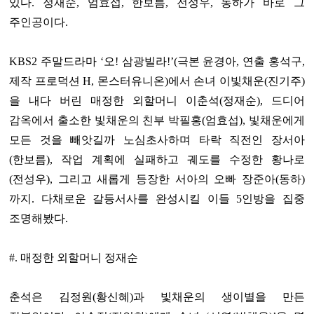
있다. 정재순, 엄효섭, 한보름, 전성우, 동하가 바로 그
주인공이다.
KBS2 주말드라마 ‘오! 삼광빌라!’(극본 윤경아, 연출 홍석구,
제작 프로덕션 H, 몬스터유니온)에서 손녀 이빛채운(진기주)
을 내다 버린 매정한 외할머니 이춘석(정재순), 드디어
감옥에서 출소한 빛채운의 친부 박필홍(엄효섭), 빛채운에게
모든 것을 빼앗길까 노심초사하며 타락 직전인 장서아
(한보름), 작업 계획에 실패하고 궤도를 수정한 황나로
(전성우), 그리고 새롭게 등장한 서아의 오빠 장준아(동하)
까지. 다채로운 갈등서사를 완성시킬 이들 5인방을 집중
조명해봤다.
#. 매정한 외할머니 정재순
춘석은 김정원(황신혜)과 빛채운의 생이별을 만든