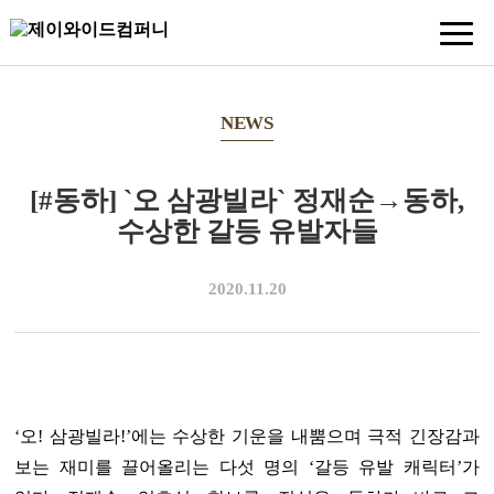
NEWS
[#동하] `오 삼광빌라` 정재순→동하,
수상한 갈등 유발자들
2020.11.20
‘오! 삼광빌라!’에는 수상한 기운을 내뿜으며 극적 긴장감과
보는 재미를 끌어올리는 다섯 명의 ‘갈등 유발 캐릭터’가