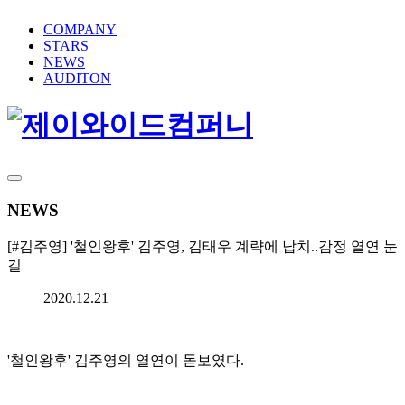
제이와이드컴퍼니
종합 엔터테인먼트 제이와이드컴퍼니 Official website
COMPANY
STARS
NEWS
AUDITON
NEWS
[#김주영] '철인왕후' 김주영, 김태우 계략에 납치..감정 열연 눈
길
2020.12.21
'철인왕후' 김주영의 열연이 돋보였다.