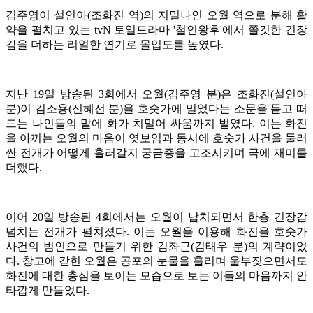
김주영이 설인아(조화진 역)의 지밀나인 오월 역으로 분해 활
약을 펼치고 있는 tvN 토일드라마 '철인왕후'에서 쫄깃한 긴장
감을 더하는 리얼한 연기로 몰입도를 높였다.
지난 19일 방송된 3회에서 오월(김주영 분)은 조화진(설인아
분)이 김소용(신혜선 분)을 호숫가에 밀었다는 소문을 듣고 떠
드는 나인들의 말에 화가 치밀어 싸움까지 벌였다. 이는 화진
을 아끼는 오월의 마음이 엿보임과 동시에 호숫가 사건을 둘러
싼 전개가 어떻게 흘러갈지 궁금증을 고조시키며 극에 재미를
더했다.
이어 20일 방송된 4회에서는 오월이 납치되면서 한층 긴장감
넘치는 전개가 펼쳐졌다. 이는 오월을 이용해 화진을 호숫가
사건의 범인으로 만들기 위한 김좌근(김태우 분)의 계략이었
다. 창고에 갇힌 오월은 공포의 눈물을 흘리며 울부짖으면서도
화진에 대한 충심을 보이는 모습으로 보는 이들의 마음까지 안
타깝게 만들었다.