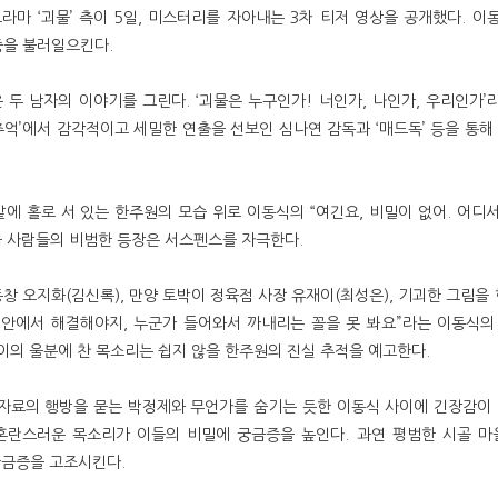
금토드라마 ‘괴물’ 측이 5일, 미스터리를 자아내는 3차 티저 영상을 공개했다.
증을 불러일으킨다.
은 두 남자의 이야기를 그린다. ‘괴물은 누구인가! 너인가, 나인가, 우리인가
 추억’에서 감각적이고 세밀한 연출을 선보인 심나연 감독과 ‘매드독’ 등을 
에 홀로 서 있는 한주원의 모습 위로 이동식의 “여긴요, 비밀이 없어. 어디서
양읍 사람들의 비범한 등장은 서스펜스를 자극한다.
동창 오지화(김신록), 만양 토박이 정육점 사장 유재이(최성은), 기괴한 그림
이 안에서 해결해야지, 누군가 들어와서 까내리는 꼴을 못 봐요”라는 이동식의
이의 울분에 찬 목소리는 쉽지 않을 한주원의 진실 추적을 예고한다.
자료의 행방을 묻는 박정제와 무언가를 숨기는 듯한 이동식 사이에 긴장감이 
혼란스러운 목소리가 이들의 비밀에 궁금증을 높인다. 과연 평범한 시골 마을
궁금증을 고조시킨다.