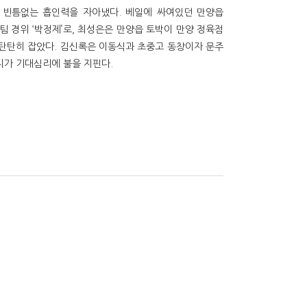
 빈틈없는 흡인력을 자아냈다. 베일에 싸여있던 만양읍
 경위 ‘박정제’로, 최성은은 만양읍 토박이 만양 정육점
을 탄탄히 잡았다. 김신록은 이동식과 초중고 동창이자 문주
지가 기대심리에 불을 지핀다.