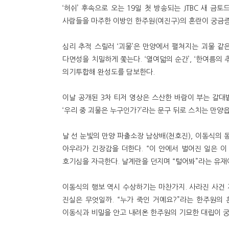
‘허쉬’ 후속으로 오는 19일 첫 방송되는 JTBC 새 
사람들을 마주한 이방인 한주원(여진구)의 혼란이 궁금
심리 추적 스릴러 ‘괴물’은 만양에서 펼쳐지는 괴물 같
다면성을 치밀하게 쫓는다. ‘열여덟의 순간’, ‘한여름의
의기투합해 완성도를 담보한다.
이날 공개된 3차 티저 영상은 스산한 바람이 부는 갈대밭
‘우리 중 괴물은 누구인가?’라는 문구 뒤로 스치는 만
날 선 눈빛의 만양 파출소장 남상배(천호진), 이동식의 
아우라가 긴장감을 더한다. “이 안에서 벌어진 일은 
호기심을 자극한다. 날계란을 던지며 “털어봐”라는 유재
이동식의 행보 역시 수상하기는 마찬가지. 사라진 사건 
진실은 무엇일까. “누가 죽인 거예요?”라는 한주원의 
이동식과 비밀을 안고 내려온 한주원의 기묘한 대립이 