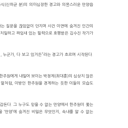
 이동식(신하균 분)의 의미심장한 경고와 의뭉스러운 만양읍
’라는 질문을 끊임없이 던지며 사건 이면에 숨겨진 인간의
통해 치밀하고 짜임새 있는 필력으로 호평받은 김수진 작가가
, 누군가, 다 보고 있거든”라는 경고가 흐르며 시작된다.
을 한주원에게 내밀어 보이는 박정제(최대훈)의 심상치 않은
 말처럼, 이방인 한주원을 경계하는 듯한 이들의 모습도
감돈다. 그 누구도 믿을 수 없는 만양에서 한주원이 쫓는
 ‘만양’에 숨겨진 비밀은 무엇인지, 속내를 알 수 없는