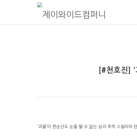
제이와이드컴퍼니
종합 엔터테인먼트 제이와이드컴퍼니 Official website
[#천호진]
‘괴물’이 한순간도 눈을 뗄 수 없는 심리 추적 스릴러의 