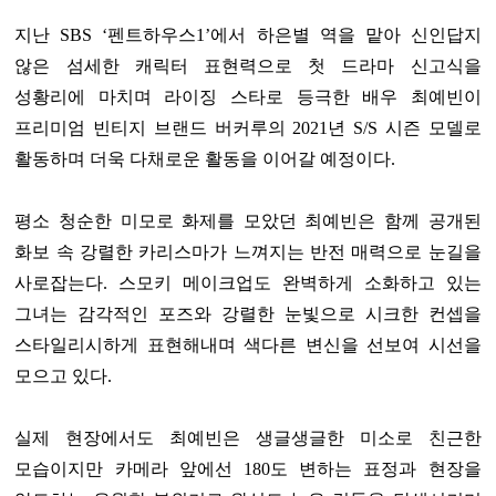
지난 SBS ‘펜트하우스1’에서 하은별 역을 맡아 신인답지
않은 섬세한 캐릭터 표현력으로 첫 드라마 신고식을
성황리에 마치며 라이징 스타로 등극한 배우 최예빈이
프리미엄 빈티지 브랜드 버커루의 2021년 S/S 시즌 모델로
활동하며 더욱 다채로운 활동을 이어갈 예정이다.
평소 청순한 미모로 화제를 모았던 최예빈은 함께 공개된
화보 속 강렬한 카리스마가 느껴지는 반전 매력으로 눈길을
사로잡는다. 스모키 메이크업도 완벽하게 소화하고 있는
그녀는 감각적인 포즈와 강렬한 눈빛으로 시크한 컨셉을
스타일리시하게 표현해내며 색다른 변신을 선보여 시선을
모으고 있다.
실제 현장에서도 최예빈은 생글생글한 미소로 친근한
모습이지만 카메라 앞에선 180도 변하는 표정과 현장을