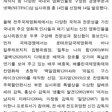
제작자 등 다양한 국내외 영화인들로 구성된 경쟁부문과
넷팩(NETPAC)상 심사위원 총 14인을 선정해 14일 발표했다.
올해 전주국제영화제에서는 다양한 국적과 전문성을 가진
국내외 주요 영화계 인사들과 패기 넘치는 신진 영화인들을
심사위원으로 두루 구성해 전문성과 참신함이 돋보인다.
먼저 국제경쟁에서는 로테르담국제영화제 바냐
칼루제르치치 집행위원장, '질투는 나의 힘'(2003)부터
'결백'(2020)까지 다채로운 배역과 장르를 오가며 폭넓은
연기를 보여 주고 있는 배우 배종옥, 베를린국제영화제와
칸영화제 초청작 '백일염화'(2014)와 '와일드 구스
레이크'(2019)를 제작한 선양, '프리덤'(2019)으로 칸영화제
주목할만한시선 부문 심사위원 특별상을 수상한 알베르
세라 감독, 홍상수 감독의 '생활의 발견'(2002)부터 '여자는
남자의 미래다'(2004), 이창동 감독의 '밀양'(2007) 등의
이한나 프로듀서가 참여해, 전 세계 전도유망한 신인 감독의