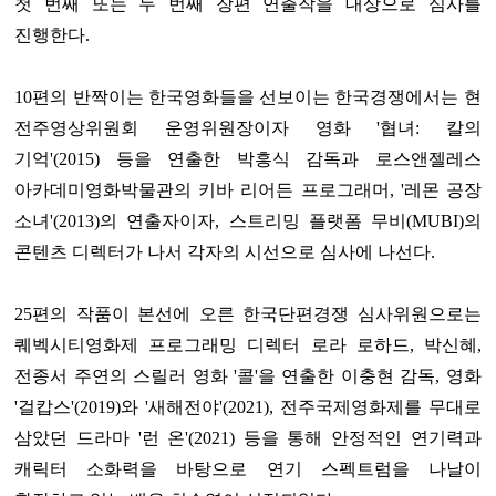
첫 번째 또는 두 번째 장편 연출작을 대상으로 심사를
진행한다.
10편의 반짝이는 한국영화들을 선보이는 한국경쟁에서는 현
전주영상위원회 운영위원장이자 영화 '협녀: 칼의
기억'(2015) 등을 연출한 박흥식 감독과 로스앤젤레스
아카데미영화박물관의 키바 리어든 프로그래머, '레몬 공장
소녀'(2013)의 연출자이자, 스트리밍 플랫폼 무비(MUBI)의
콘텐츠 디렉터가 나서 각자의 시선으로 심사에 나선다.
25편의 작품이 본선에 오른 한국단편경쟁 심사위원으로는
퀘벡시티영화제 프로그래밍 디렉터 로라 로하드, 박신혜,
전종서 주연의 스릴러 영화 '콜'을 연출한 이충현 감독, 영화
'걸캅스'(2019)와 '새해전야'(2021), 전주국제영화제를 무대로
삼았던 드라마 '런 온'(2021) 등을 통해 안정적인 연기력과
캐릭터 소화력을 바탕으로 연기 스펙트럼을 나날이