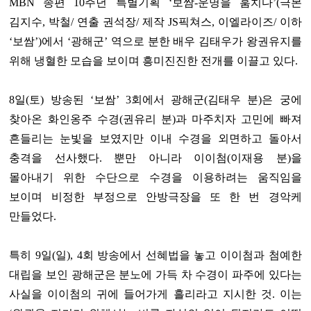
MBN 종편 10주년 특별기획 ‘보쌈-운명을 훔치다’(극본
김지수, 박철/ 연출 권석장/ 제작 JS픽쳐스, 이엘라이즈/ 이하
‘보쌈’)에서 ‘광해군’ 역으로 분한 배우 김태우가 왕권유지를
위해 냉혈한 모습을 보이며 흥미진진한 전개를 이끌고 있다.
8일(토) 방송된 ‘보쌈’ 3회에서 광해군(김태우 분)은 궁에
찾아온 화인옹주 수경(권유리 분)과 마주치자 고민에 빠져
흔들리는 눈빛을 보였지만 이내 수경을 외면하고 돌아서
충격을 선사했다. 뿐만 아니라 이이첨(이재용 분)을
몰아내기 위한 수단으로 수경을 이용하려는 움직임을
보이며 비정한 부정으로 안방극장을 또 한 번 경악케
만들었다.
특히 9일(일), 4회 방송에서 선혜법을 놓고 이이첨과 첨예한
대립을 보인 광해군은 분노에 가득 차 수경이 파주에 있다는
사실을 이이첨의 귀에 들어가게 흘리라고 지시한 것. 이는