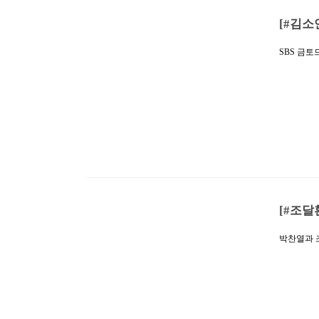
[#김소
SBS 금토
물’ 현장이
는 일그러
없었던 여
터급 전개
회 연속 자
송에서 천
마했던 상
[#조달
박찬열과 조
박스를 써야
같은 버스
달환과의 완
게 재탄생
하고 전반
가 남다르
지 자극한