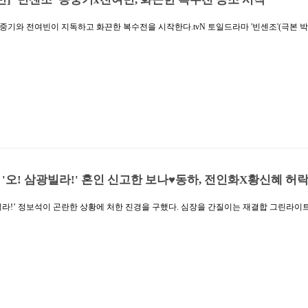
송중기와 전여빈이 지독하고 화끈한 복수전을 시작한다.tvN 토일드라마 '빈센조'(극본 박
28일, 빈센조(송중기 분)와 홍차영(전여빈 분)의 공조 현장을 포착한 스틸컷을 공개했
홍유찬(유재명 분)이 빌런들의 계략으로 위기를 맞는 모습이 그려졌다. 금가프라자를 
 파헤치던 빈센조는 바벨제약 사건이 거대한 카르텔과 연관돼 있음을 깨달았다. 마약
시 계획, 그 뒤에는 이를 알면서도 묵인하고 조작하는 이들이 있었던 것. 정관계 로비스
조작된 재판까지, 사건의 본질을 파악한 빈센조는 위험을 감지하고 홍유찬을 만류했다.
어지고서라도 신약이 출시되는 걸 막으려 애썼다. 연구원 하나가 사라지면서 일에 지장이
다. 바벨그룹 장한서(곽동연 분) 회장은 어둠의 배후에게 지시를 받고 신약 실험에 참
] '오! 삼광빌라!' 혼인 신고한 보나♥동하, 전인화X황신혜 허
광빌라!’ 정보석이 곤란한 상황에 처한 진경을 구했다. 심장을 간질이는 재결합 그린라이
 기록했다. (닐슨코리아 제공, 전국가구 기준)지난 27일 방송된 KBS 2TV 주말드라마 ‘오!
이빛채운(진기주)에게 따뜻한 옷을 선물 받은 친부 박필홍(엄효섭)은 “평생 안 벗을 거
추지 못했다. 반면, 그에 대한 ‘애증’으로 힘들어하는 빛채운은 자신의 치부인 필홍이
 살갑게 챙기는 남편 우재희(이장우)에게 고맙고 미안하기도 했다.필홍과 인사를 나눴
(정보석) 또한 그를 ‘사돈’으로 인정하고, 담소를 나누는 친구가 되어줬다. 아들 내외
심으로 부러워하는 필홍에게 “겉보기엔 다 꽃동산 같아 보여도 다들 우중충하고 구구
위로하며 적극적으로 도와줄 테니 이제라도 빛채운과 잘 지내보라고 조언하기도 했다. 