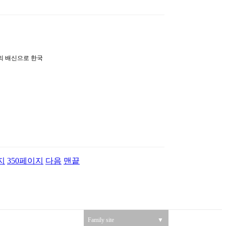
직의 배신으로 한국
버리는 이야기를 그
민국 최고의 로펌
.지난 방송을 통
여빈은 오늘 방송을
로 보는 이들의 호
스틸에서는결심이 선
된 가운데, 오늘방
지
350
페이지
다음
맨끝
Family site
▼