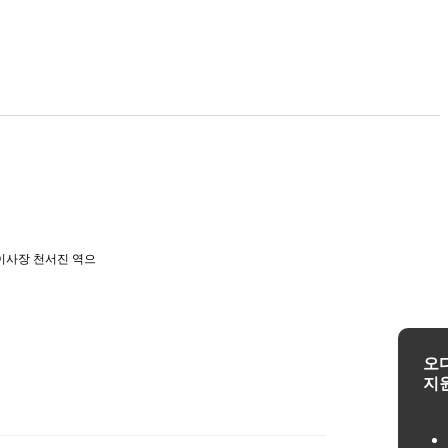
이사장 천서진 역으
이 공개돼 작품 속
와 옅은 메이크업으
떡 소화하며 러블리
컨셉이 변하는 압도
또한 소녀 같은 웃
 후문이다.
오
지