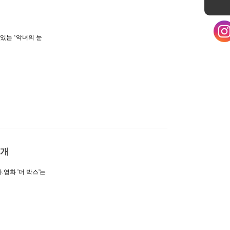
있는 ‘악녀의 눈
어)는 채워질 수 없
 악녀가 될 수밖에
 스토리와 롤러코스
하모니 속에서 4
있다.특히 지난 방
의 은퇴 협박을 무
이어, …
공개
영화 '더 박스'는
(조달환)'의 기적
는 모습은 물론 조
ad Guy'를 새롭
 장면임에도 불구
는 씬으로 그 의미
하는 듯해 궁금증까
고 있다…