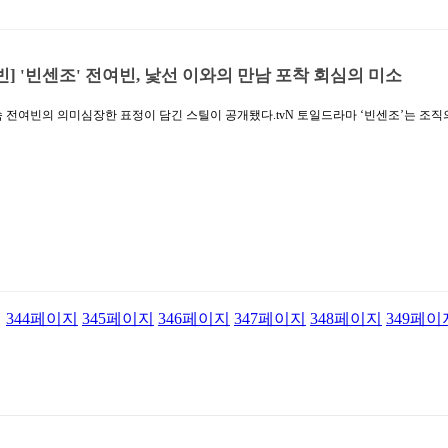
빈] '빈센조' 전여빈, 낯선 이와의 만남 포착 회심의 미소
 속 전여빈의 의미심장한 표정이 담긴 스틸이 공개됐다.tvN 토일드라마 ‘빈센조’는 조
된 이탈리아 마피아 변호사가 베테랑 독종 변호사와 함께 악당의 방식으로 악당을쓸어
중 전여빈은 지는 것은 절대 못 참는 똘기 충만한 독종 변호사 홍차영역을 맡았다. 대한
 에이스 변호사로 승소를 위해서라면 영혼까지 팔아 넘기는 지독한 성격을 가진 인물이다
 캐릭터의 탄생을 알리며, 어디로튈지 모르는 홍차영 캐릭터를 범상치 않게 그려낸 전
틸을 공개하며 드라마에 대한 기대를 높이고 있다.공개된 스틸 속 전여빈은 회심의 미소
한다. 이어 빨대 과자를 입에 물고 알 수 없는 미묘한 표정을 짓는가 하면, 또 다른 
있는 그녀의 얼굴이 담겨 있다.통통 튀는 행보로 전여빈의 발걸음에 모두의 시선이 집중
지
344
페이지
345
페이지
346
페이지
347
페이지
348
페이지
349
페이