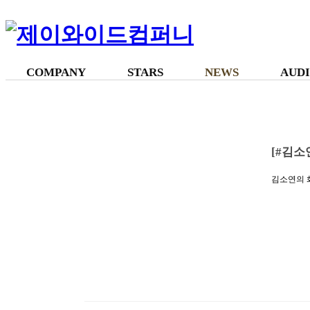
제이와이드컴퍼니
종합 엔터테인먼트 제이와이드컴퍼니 Official website
COMPANY
STARS
NEWS
AUD
[#김소
김소연의 
로 안방극
캐릭터와는
로 청초하
하면서도 
적인 아우
음과 기분