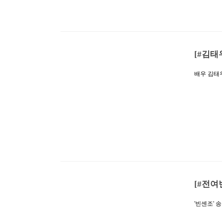
[#김태
배우 김태우
실수로 옹
자, MBN
이다. 극
하는 인물
터에 대한 
을 펼치며
극을 조율
[#전여
'빈센조' 
된 tvN 
기준 평균 