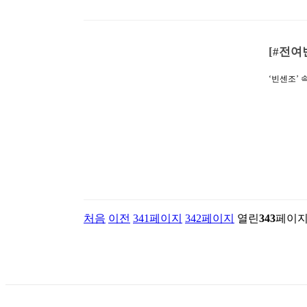
[#전여
‘빈센조’
에 오게 
린다. 극 
‘우상’의
해 신개념
앞두고 스
기심을 자극
듯 용단 
송…
처음
이전
341
페이지
342
페이지
열린
343
페이