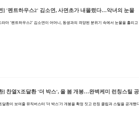
연] '펜트하우스2' 김소연, 사면초가 내몰렸다…악녀의 눈물
드라마 ‘펜트하우스2’ 김소연이 어머니, 동생과의 격양된 분위기 속에서 눈물을 흘리고 
 포착됐다.SBS 금토드라마 ‘펜트하우스2’(극본 김순옥, 연출 주동민, 제작 초록뱀미디
진 욕망으로 집값 1번지, 교육 1번지에서 벌이는 서스펜스 복수극. 자식을 지키기 위해
자들의 연대와 복수를 그린다. 무엇보다 ‘펜트하우스2’는 단 한 장면도 예측할 수 없는
, 몰입력을 극강으로 끌어올리는 배우들의 열연, 서스펜스를 자아내는 영상미의 완벽한 
체 최고 시청률을 달성, 순간 최고 시청률 27%까지 치솟는 경이로운 행보를 이어가고 
서진(김소연)은 배로나(김현수)를 방패막으로 삼아 자신의 약점을 움켜쥔 오윤희(유진)
태. 그러나 천서진은 하윤철(윤종훈)의 스캔들 계략으로 주단태와 금이 가기 시작한 데 
환] 찬열X조달환 '더 박스', 올 봄 개봉…완벽케미 런칭스틸 
달환이 보여줄 뮤직버스터 '더 박스'가 개봉을 확정 짓고 런칭 클립과 스틸을 공개했다.
만 노래를 부를 수 있는 '지훈(박찬열)'과 성공이 제일 중요한 폼생폼사 프로듀서 '민수
킹 로드 무비.공개된 런칭 클립과 스틸들은 가수 찬열이 배우 박찬열로서 새롭게 보여주
벽한 케미를 담아내 시선을 집중시킨다. 먼저 세계적으로 유명한 팝, 빌리 아일리시의 'B
시켜 기타 연주와 함께 열창하는 박찬열을 스타일리쉬하게 표현한 런칭 클립은 잠깐의
적인 영화의 멋짐을 예상케 한다. 특히 이 장면은 영화 속 박찬열과 조달환이 처음 만나
다. 더불어 박찬열이 '더 박스'에서 맡은 ‘지훈’과의 더없이 완벽할 싱크로율까지 예고
다.런칭 클립과 같이 공개된 스틸컷에서도 ‘음악 영화’라는 장르의 매력을 한껏 보여주