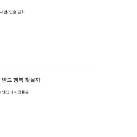
재범/ 연출 김희
다.지난 방송에서는
지키기 위해 바벨그
성 성분을 주재료로
트, 그들 사이의 리
그러나 홍유찬은 모
 생기자 바벨도 반
여한 연구원들을 …
락 받고 행복 찾을까
트 엔딩에 시청률은
 삼광빌라!’ 47회
야”라며 감격스러운
 창피하면서도 한편
던 빛채운의 시아버
와 행복하게 지내는
절절한 사연 있잖아
죄 많…