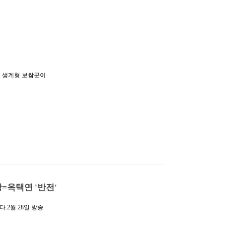
는 생계형 보쌈꾼이
한 로맨스 사극이
 존재감을 보일 예정
는 어떤 일도 불사
킬 ‘광해군’ 캐릭
다수의 작품에서 열연
 냉철한 카리스마로
…
장=옥택연 '반전'
.2월 28일 방송
4회 시청률은 수도권
경신하며 케이블과 종