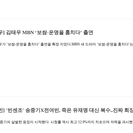
우] 김태우 MBN ‘보쌈-운명을 훔치다’ 출연
가 ‘보쌈-운명을 훔치다’ 출연을 확정 지었다.MBN 새 드라마 ‘보쌈-운명을 훔치다’
주를 보쌈하며 벌어지는 파란만장 인생 역전극으로 광해군 치하 조선시대를 배경으로 
이 처음 선보이는 사극 작품. 김태우는 ‘광해군’ 역으로 분해 또 한 번 사극으로 묵직한
 중 화인옹주의 아버지이자 이이첨을 등에 업고 왕이 된 광해군은 왕권을 지키기 위해서
이다. 이에 화인옹주 역의 권유리와 보여줄 부녀 호흡은 물론, 김태우만의 색으로 탄생시
관심이 쏠리고 있다.최근 MBC ‘나를 사랑한 스파이’, tvN ‘낮과 밤’, ‘철인왕후’ 등 
 활발한 행보를 보이고 있는 김태우. 특히 ‘철인왕후’에서 궁중 권력의 중심 인물이자
했던 그가 이번 작품에선 한층 더 강렬한 위엄을 보이는 연기로 찾아올 예정이라고 해 
빈] '빈센조' 송중기X전여빈, 죽은 유재명 대신 복수..진짜 회
송중기의 살벌한 응징이 시작됐다. 시청률 역시 최고 12.9%까지 치솟으며 저력을 과시했다
토일드라마 '빈센조'(연출 김희원, 극본 박재범, 기획 스튜디오드래곤, 제작 로고스필름) 
11.2% 최고 12.9%, 전국 기준 평균 10.2% 최고 11.5%를 기록, 자체 최고 시청률을 