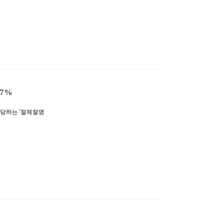
고 7.8%, 전국 기
 차지했다. 특히,
함한 전채널 동시간
닐슨코리아 제공)이날
27%
 당하는 '절체절명
4회가 순간 최고 시
연속 자체 최고 기록으
25%를 돌파해 거
.5%(2부)로 자
주단태(엄기준 분)
 넘겼다. 이후 그는