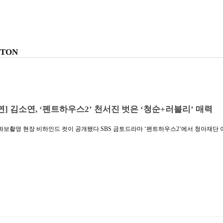
ITON
연] 김소연, ‘펜트하우스2’ 천서진 벗은 ‘청순+러블리’ 매력
화보촬영 현장 비하인드 컷이 공개됐다.SBS 금토드라마 ‘펜트하우스2’에서 청아재단 
장을 압도하며 시청자들을 매료시키고 있는 배우 김소연의 화보 촬영 현장 비하인드 컷
 또 다른 팔색조 매력들로 시선을 사로잡고 있다.공개된 사진 속 김소연은 긴 생머리
면서도 세련된 미모를 보이는 것은 물론, 핑크, 베이지 등 다양한 컬러의 의상들을 찰
우아한 모습으로 감탄을 불러일으키고 있다.실제 현장에서도 김소연은 눈빛만으로도 
라와 감각적인 포즈, 독보적인 동안 비주얼로 스태프들의 뜨거운 호응을 이끌어냈다고. 
 좋은 에너지로 현장을 활기 넘치게 만드는 등의 활약으로 유쾌한 분위기를 이끌었다는