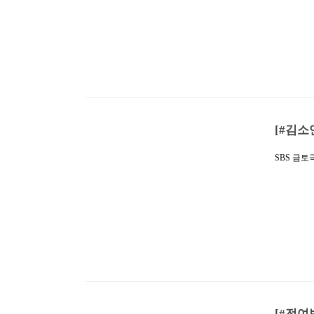
편을 포함한
준 평균 6
전국 기준
대 1위를 
방송에서는
[#김소
SBS 금토
위기 엔딩'
청률 27.
로, 토요일
침없는 상승
체 최고 
가 호텔 
어머니의 
[#전여