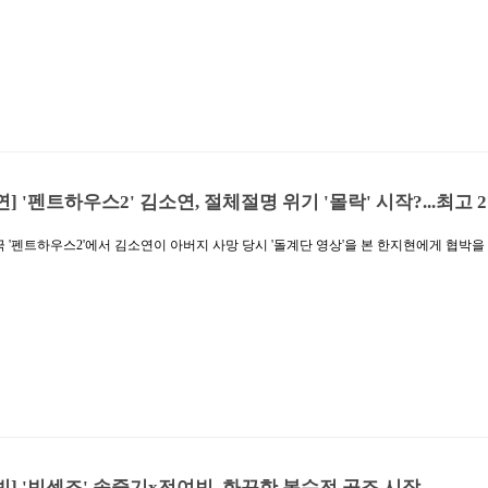
 동시간대 1위를 지켰다. tvN 타깃인 남녀 2049 시청률에서도 수도권 기준 평균 6.3% 최
.1% 최고 7.2%로 자체 최고 시청률을 경신, 지상파를 포함한 전채널에서 동시간대 1위를
 남자 30대를 제외하고 10대에서 50대에 이르기까지 남녀 전 연령층에서 지상파를 포
굳히며 폭발적인 반응을 이어갔다. (케이블, IPTV, 위성을 통합한 유료플랫폼 기준 / 
 빈센조(송중기 분)와 홍차영(…
연] '펜트하우스2' 김소연, 절체절명 위기 '몰락' 시작?...최고 
극 '펜트하우스2'에서 김소연이 아버지 사망 당시 '돌계단 영상'을 본 한지현에게 협박을
으로 시청자들을 통쾌하게 했다.27일 방송한 '펜트하우스2'(김순옥 극본, 주동민 연출) 
7%(이하 닐슨코리아 기준), 수도권 시청률 26.1%(2부), 전국 시청률 24%(2부)로 4회 
 및 주간 전체 전 채널 미니시리즈에서 압도적인 1위를 차지했다.방송 4회 만에 시청률 
세로 30% 돌파를 눈앞에 두고 있다. 광고 관계자들의 주요지표인 2049 시청률에서도 10
기록을 경신해뜨거운 화제성을 다시 한번 입증했다.이날 방송에서 천서진(김소연 분)은 
방문을 열고 들어오는 순간, 하윤철(윤종훈 분)을 가까스로 드레스 옷장에 숨기며 위기를
건강이 좋지 않다고 거짓말해 주단태와 호텔을 나섰고, …
빈] '빈센조' 송중기x전여빈, 화끈한 복수전 공조 시작