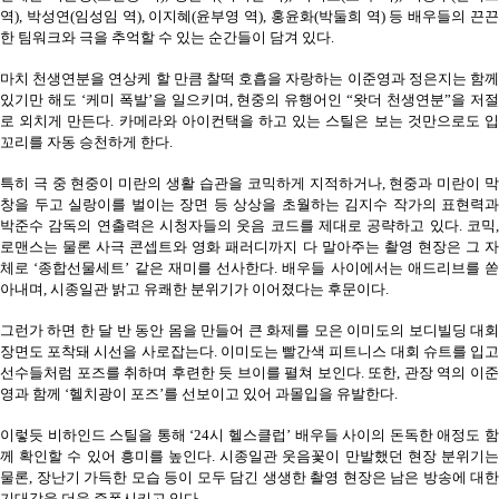
역), 박성연(임성임 역), 이지혜(윤부영 역), 홍윤화(박둘희 역) 등 배우들의 끈끈
한 팀워크와 극을 추억할 수 있는 순간들이 담겨 있다.
마치 천생연분을 연상케 할 만큼 찰떡 호흡을 자랑하는 이준영과 정은지는 함께
있기만 해도 ‘케미 폭발’을 일으키며, 현중의 유행어인 “왓더 천생연분”을 저절
로 외치게 만든다. 카메라와 아이컨택을 하고 있는 스틸은 보는 것만으로도 입
꼬리를 자동 승천하게 한다.
특히 극 중 현중이 미란의 생활 습관을 코믹하게 지적하거나, 현중과 미란이 막
창을 두고 실랑이를 벌이는 장면 등 상상을 초월하는 김지수 작가의 표현력과
박준수 감독의 연출력은 시청자들의 웃음 코드를 제대로 공략하고 있다. 코믹,
로맨스는 물론 사극 콘셉트와 영화 패러디까지 다 말아주는 촬영 현장은 그 자
체로 ‘종합선물세트’ 같은 재미를 선사한다. 배우들 사이에서는 애드리브를 쏟
아내며, 시종일관 밝고 유쾌한 분위기가 이어졌다는 후문이다.
그런가 하면 한 달 반 동안 몸을 만들어 큰 화제를 모은 이미도의 보디빌딩 대회
장면도 포착돼 시선을 사로잡는다. 이미도는 빨간색 피트니스 대회 슈트를 입고
선수들처럼 포즈를 취하며 후련한 듯 브이를 펼쳐 보인다. 또한, 관장 역의 이준
영과 함께 ‘헬치광이 포즈’를 선보이고 있어 과몰입을 유발한다.
이렇듯 비하인드 스틸을 통해 ‘24시 헬스클럽’ 배우들 사이의 돈독한 애정도 함
께 확인할 수 있어 흥미를 높인다. 시종일관 웃음꽃이 만발했던 현장 분위기는
물론, 장난기 가득한 모습 등이 모두 담긴 생생한 촬영 현장은 남은 방송에 대한
기대감을 더욱 증폭시키고 있다.