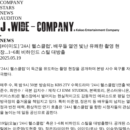
COMPANY
STARS
NEWS
AUDITON
NEWS
[#이미도] '24시 헬스클럽', 배우들 열연 빛난 유쾌한 촬영 현
장...1~6회 비하인드 스틸 대방출
2025.05.19
‘24시 헬스클럽’이 득근을 유도하는 촬영 현장을 공개하며 본방 사수 욕구를 자
극했다.
매주 수, 목 밤 9시 50분 방송되는 KBS 2TV 수목드라마 ‘24시 헬스클럽’(연출 박
준수, 최연수 / 극본 김지수 / 제작 CJ ENM STUDIOS, 본팩토리, 몬스터유니온,
키이스트)은 헬스장에서 벌어지는 현실적이고도 감동적인 에피소드로 평일 안
방극장의 즐거움을 책임지고 있다. 특히 이준영, 정은지 등 배우들의 넘치는 열
정과 반전 매력, 환상적인 연기 호흡은 ‘24시 헬스클럽’을 향한 시청자들의 관심
을 높이는 데 일등 공신으로 꼽힌다.
19일(오늘) ‘24시 헬스클럽’ 측은 1~6회 비하인드 스틸을 대방출했다. 공개된 스
틸에는 이준영(도현중 역), 정은지(이미란 역), 이미도(로사 역), 이승우(알렉스