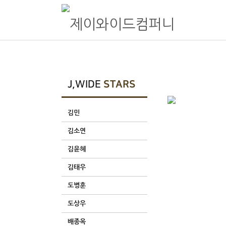
제이와이드컴퍼니
종합 엔터테인먼트 제이와이드컴퍼니 Official website
J,WIDE
STARS
김민
김소연
김윤혜
김태우
도병훈
도상우
배종옥