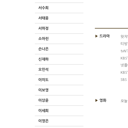
서수희
서태웅
서하정
▶
드라마
왓챠‘
소아린
티빙‘
손나은
tvN
KBS
신재하
넷플릭
오민석
KBS
SBS
이미도
이보영
이상윤
▶
영화
오늘
이세희
이영은