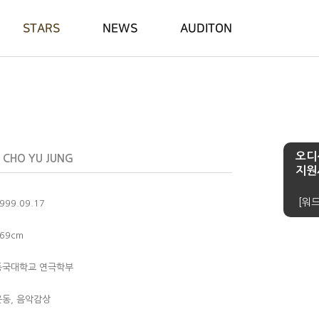
STARS
NEWS
AUDITON
오디
CHO YU JUNG
지원
[워드
999.09.17
69cm
동국대학교 연극학부
운동, 음악감상