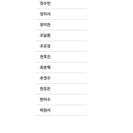
정수빈
정이서
정이찬
조달환
조유정
천호진
최준혁
추영우
한유은
한이수
허원서