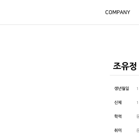
COMPANY
조유정
생년월일
1
신체
1
학력
취미