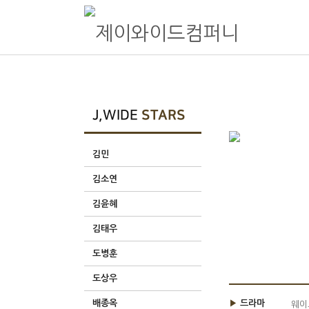
제이와이드컴퍼니
종합 엔터테인먼트 제이와이드컴퍼니 Official website
J,WIDE
STARS
김민
김소연
김윤혜
김태우
도병훈
도상우
배종옥
▶
드라마
웨이브