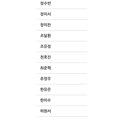
정수빈
정이서
정이찬
조달환
조유정
천호진
최준혁
추영우
한유은
한이수
허원서