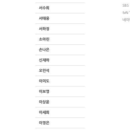
SBS
서수희
tvN
서태웅
네이버
서하정
소아린
손나은
신재하
오민석
이미도
이보영
이상윤
이세희
이영은