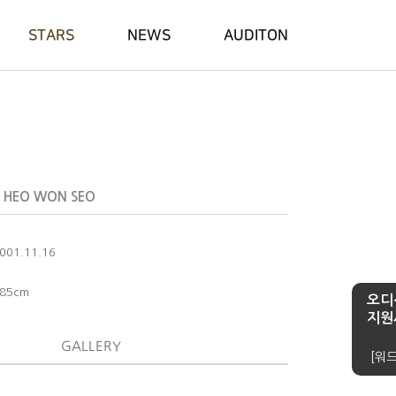
STARS
NEWS
AUDITON
HEO WON SEO
001.11.16
85cm
오디
지원
GALLERY
[워드